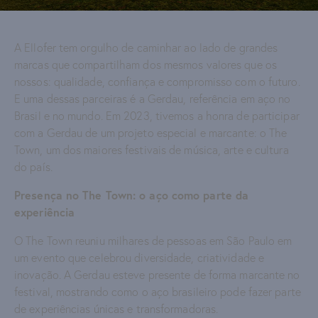
A Ellofer tem orgulho de caminhar ao lado de grandes
marcas que compartilham dos mesmos valores que os
nossos: qualidade, confiança e compromisso com o futuro.
E uma dessas parceiras é a Gerdau, referência em aço no
Brasil e no mundo. Em 2023, tivemos a honra de participar
com a Gerdau de um projeto especial e marcante: o The
Town, um dos maiores festivais de música, arte e cultura
do país.
Presença no The Town: o aço como parte da
experiência
O The Town reuniu milhares de pessoas em São Paulo em
um evento que celebrou diversidade, criatividade e
inovação. A Gerdau esteve presente de forma marcante no
festival, mostrando como o aço brasileiro pode fazer parte
de experiências únicas e transformadoras.