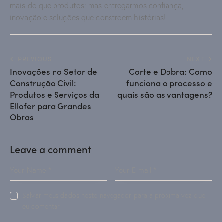
mais do que produtos: mas entregarmos confiança,
inovação e soluções que constroem histórias!
PREVIOUS
NEXT
Inovações no Setor de
Corte e Dobra: Como
Construção Civil:
funciona o processo e
Produtos e Serviços da
quais são as vantagens?
Ellofer para Grandes
Obras
Leave a comment
Salvar meus dados neste navegador para a próxima vez que
eu comentar.