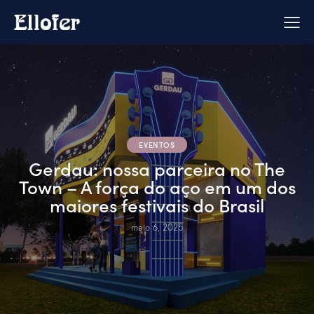
EVENTOS
Gerdau: nossa parceira no The
Town – A força do aço em um dos
maiores festivais do Brasil
maio 6, 2025